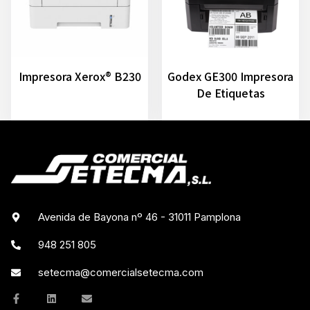
Impresora Xerox® B230
Godex GE300 Impresora
De Etiquetas
Avenida de Bayona nº 46 - 31011 Pamplona
948 251 805
setecma@comercialsetecma.com