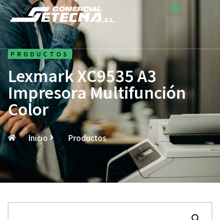
PRODUCTOS
Lexmark XC9535 A3
Impresora Multifunción
Color
Inicio
Productos