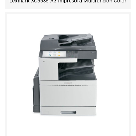
Lexmark XC9535 A3 Impresora Multifunción Color