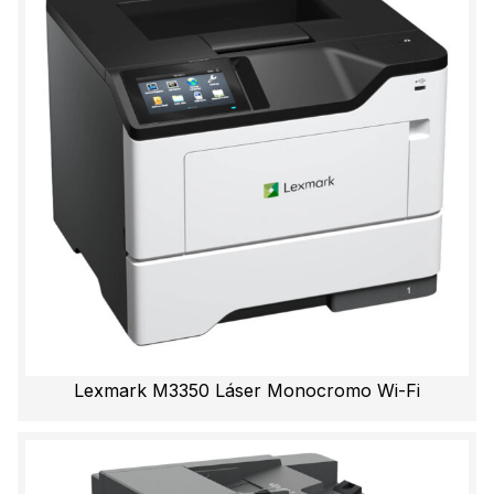
Lexmark M3350 Láser Monocromo Wi-Fi