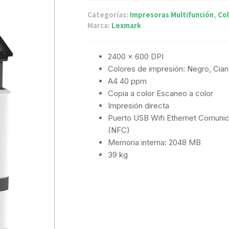
Categorías:
Impresoras Multifunción
,
Col
Marca:
Lexmark
2400 x 600 DPI
Colores de impresión: Negro, Cian
A4 40 ppm
Copia a color Escaneo a color
Impresión directa
Puerto USB Wifi Ethernet Comun
(NFC)
Memoria interna: 2048 MB
39 kg