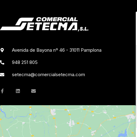
Avenida de Bayona nº 46 - 31011 Pamplona
948 251 805
setecma@comercialsetecma.com