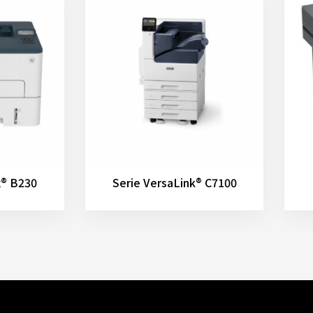
x® B230
Serie VersaLink® C7100